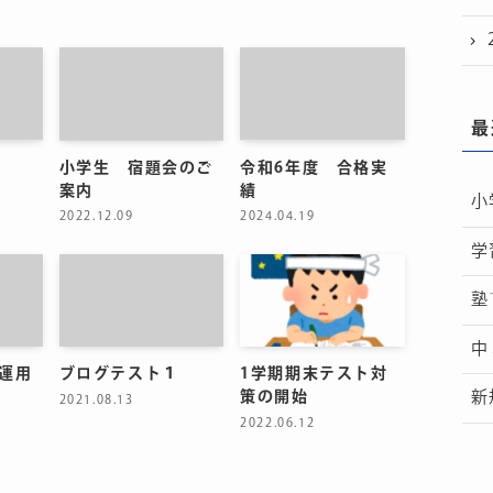
最
小学生 宿題会のご
令和6年度 合格実
案内
績
小
2022.12.09
2024.04.19
学
塾
中
運用
ブログテスト１
1学期期末テスト対
策の開始
新
2021.08.13
2022.06.12