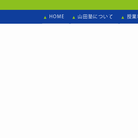
HOME
山田塾について
授業