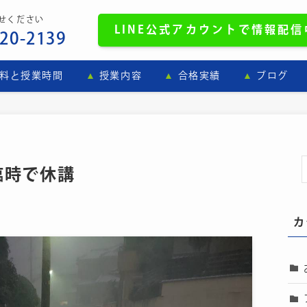
せください
LINE
公式
アカウントで情報配信中
-20-2139
料と授業時間
授業内容
合格実績
ブログ
臨時で休講
カ