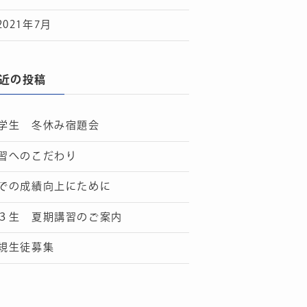
2021年7月
近の投稿
学生 冬休み宿題会
習へのこだわり
での成績向上にために
３生 夏期講習のご案内
規生徒募集