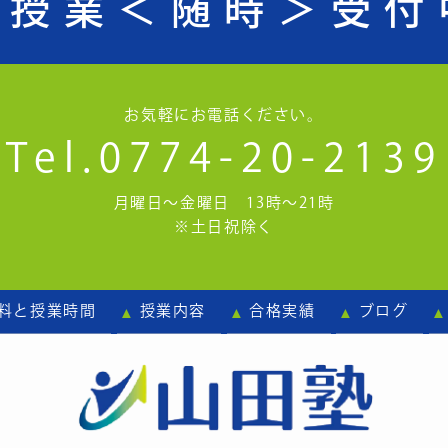
験授業
＜随時＞受付
お気軽にお電話ください。
Tel.0774-20-2139
月曜日～金曜日 13時～21時
※土日祝除く
料と授業時間
授業内容
合格実績
ブログ