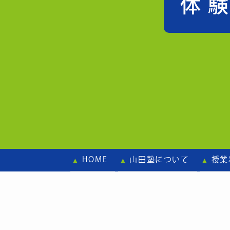
体
HOME
山田塾について
授業