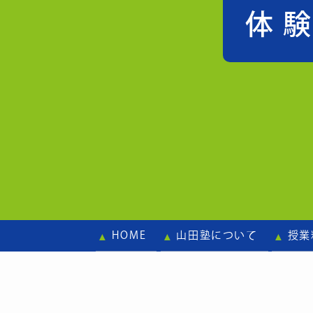
体
HOME
山田塾について
授業