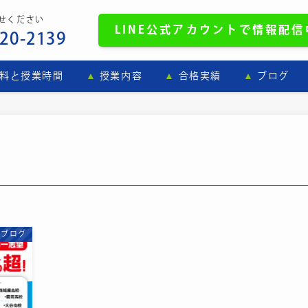
せください
LINE
公式
アカウントで情報配信中
-20-2139
料と授業時間
授業内容
合格実績
ブログ
ブログ