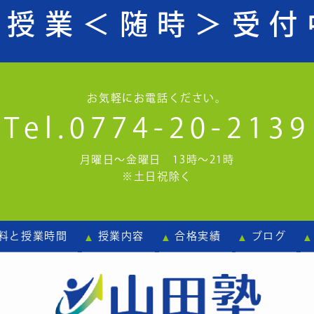
験授業
＜随時＞受付
お気軽にお電話ください。
Tel.0774-20-2139
月曜日～金曜日 13時～21時
※土日祝除く
料と授業時間
授業内容
合格実績
ブログ